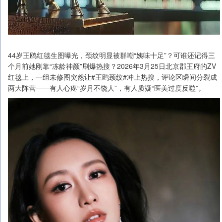
44岁王鸥红毯生图曝光，颈纹明显被群嘲“姨味十足”？可谁还记得三
个月前她刚靠“冻龄神颜”刷爆热搜？2026年3月25日北京郡王府的ZV
红毯上，一组未修图突然让#王鸥颈纹#冲上热搜，评论区瞬间分裂成
两大阵营——有人心疼“岁月不饶人”，有人质疑“医美过度反噬”。