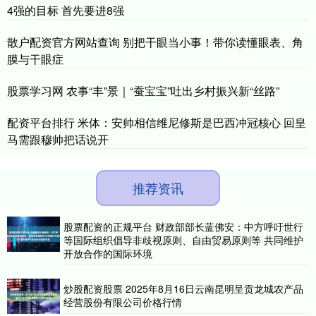
4强的目标 首先要进8强
散户配资官方网站查询 别把干眼当小事！带你读懂眼表、角
膜与干眼症
股票学习网 农事“丰”景｜“蚕宝宝”吐出乡村振兴新“丝路”
配资平台排行 米体：安帅相信维尼修斯是巴西冲冠核心 回皇
马需跟穆帅把话说开
推荐资讯
股票配资的正规平台 财政部部长蓝佛安：中方呼吁世行
等国际组织倡导非歧视原则、自由贸易原则等 共同维护
开放合作的国际环境
炒股配资股票 2025年8月16日云南昆明呈贡龙城农产品
经营股份有限公司价格行情