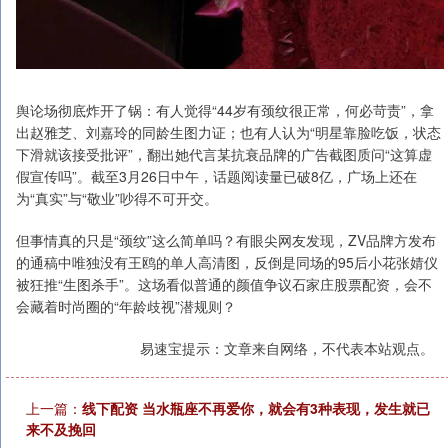
舆论场彻底炸开了锅：有人觉得“44岁有颈纹很正常，何必苛责”，拿
出赵雅芝、刘嘉玲的同龄生图力证；也有人认为“明星靠脸吃饭，状态
下滑就该接受批评”，翻出她代言某抗衰品牌的广告截图质问“这算虚
假宣传吗”。截至3月26日中午，话题阅读量已破8亿，广场上还在
为“真实”与“敬业”吵得不可开交。
但事情真的只是“颈纹”这么简单吗？有眼尖网友发现，ZV品牌方发布
的通稿中唯独没有王鸥的单人高清图，反倒是同场的95后小花张婧仪
被狂推“生图杀手”。这场看似普通的颜值争议石家庄股票配资，会不
会藏着时尚圈的“年龄歧视”潜规则？
易速宝提示：文章来自网络，不代表本站观点。
上一篇：
线下配资 当水瓶座不再爱你，就会有3种表现，发生就已
来不及挽回