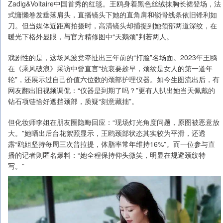
Zadig&Voltaire中国首秀的红毯。王鸥身着黑色丝绒抹胸长裙登场，法
式慵懒卷发垂落肩头，直播镜头下她的直角肩和锁骨线条依旧锋利如
刀。但当媒体近距离拍摄时，高清镜头却捕捉到她颈部两道深纹，在
暖光下格外显眼，与官方精修图中“天鹅颈”判若两人。
戏剧性的是，这场风波竟牵扯出三年前的“打脸”名场面。2023年王鸥
在《乘风破浪》采访中曾直言“抗衰要趁早，颈纹是女人的第一道年
轮”，还展示过自己价值六位数的颈部护理仪器。如今生图流出后，有
网友翻出旧视频调侃：“仪器是到期了吗？”更有人扒出她当天佩戴的
钻石项链恰好遮挡颈部，质疑“刻意藏拙”。
但化妆师李姐在朋友圈隐晦回应：“现场灯光角度问题，原图被恶意放
大。”她晒出后台花絮照显示，王鸥颈部状态其实较为平滑，还透
露“鸥姐坚持每周三次普拉提，体脂率常年维持16%”。而一位参与直
播的记者则匿名爆料：“她全程保持仰头微笑，明显在规避颈纹特
写。”